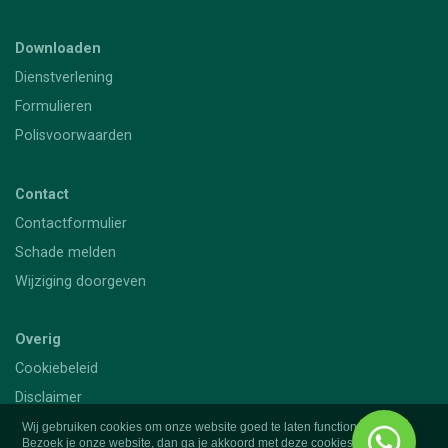
Downloaden
Dienstverlening
Formulieren
Polisvoorwaarden
Contact
Contactformulier
Schade melden
Wijziging doorgeven
Overig
Cookiebeleid
Disclaimer
Privacy
Wij gebruiken cookies om onze website goed te laten functioneren.
Bezoek je onze website, dan ga je akkoord met deze cookies.
Meer