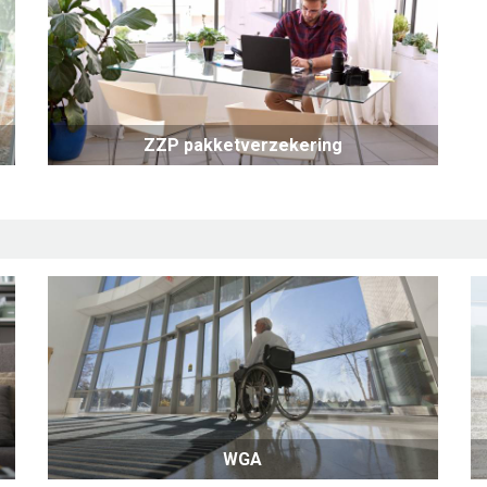
ZZP pakketverzekering
WGA