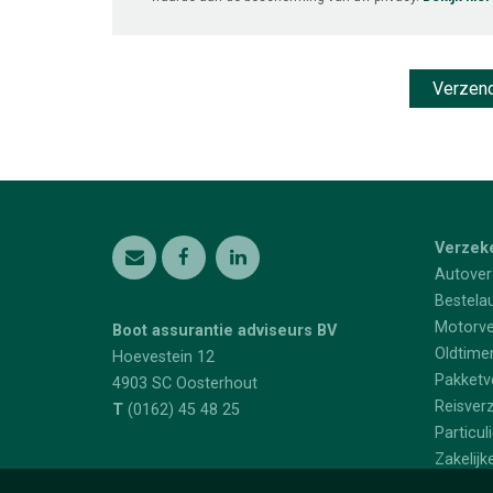
Verzek
Autover
Bestela
Motorve
Boot assurantie adviseurs BV
Oldtime
Hoevestein 12
Pakketv
4903 SC
Oosterhout
Reisver
T
(0162) 45 48 25
Particul
Zakelijk