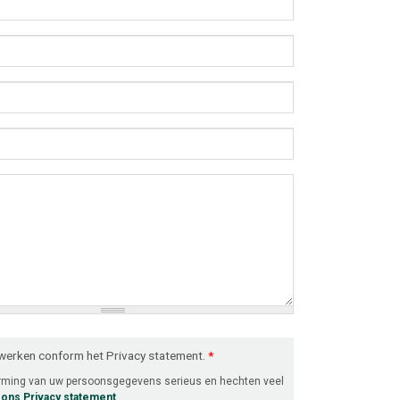
rwerken conform het Privacy statement.
*
erming van uw persoonsgegevens serieus en hechten veel
r ons Privacy statement
.