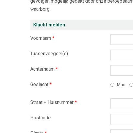
gevolgen mogelijk gedekt door onze beroepsaansp
waarborg.
Klacht melden
Voornaam
*
Tussenvoegsel(s)
Achternaam
*
Geslacht
*
Man
Straat + Huisnummer
*
Postcode