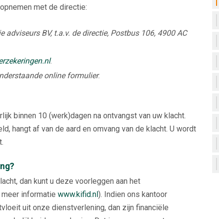
ct opnemen met de directie:
e adviseurs BV, t.a.v. de directie, Postbus 106, 4900 AC
rzekeringen.nl
.
nderstaande online formulier
.
rlijk binnen 10 (werk)dagen na ontvangst van uw klacht.
ld, hangt af van de aard en omvang van de klacht. U wordt
t.
ing?
lacht, dan kunt u deze voorleggen aan het
r meer informatie
www.kifid.nl
). Indien ons kantoor
loeit uit onze dienstverlening, dan zijn financiële