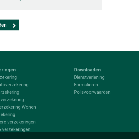
eringen
Downloaden
zekering
Dienstverlening
utoverzekering
Formulieren
rzekering
Polisvoorwaarden
rverzekering
erzekering Wonen
zekering
iere verzekeringen
e verzekeringen