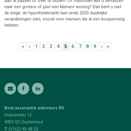
aan te passen of over te sluiten? Of misschien wilt u verhuizen
naar een grotere of juist een kleinere woning? Dan bent u niet
de enige: de hypotheekmarkt laat sinds 2025 duidelijke
veranderingen zien, vooral voor mensen die al een koopwoning
hebben.
Pagina's
«
‹
1
2
3
4
5
6
7
8
9
›
»
Boot assurantie adviseurs BV
Hoevestein 12
4903 SC
Oosterhout
T
(0162) 45 48 25