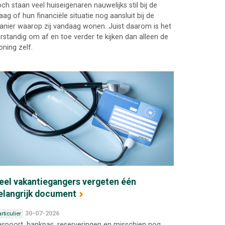
ch staan veel huiseigenaren nauwelijks stil bij de
aag of hun financiële situatie nog aansluit bij de
nier waarop zij vandaag wonen. Juist daarom is het
rstandig om af en toe verder te kijken dan alleen de
ning zelf.
eel vakantiegangers vergeten één
elangrijk document
30-07-2026
rticulier
spoort, bankpas, reserveringen en misschien nog