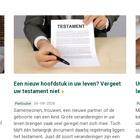
Een nieuw hoofdstuk in uw leven? Vergeet
U
uw testament niet
l
06-08-2026
Particulier
Pa
Samenwonen, trouwen, een nieuwe partner of de
Mi
geboorte van een kind. Grote veranderingen in uw
ka
lf
leven brengen vaak veel geregel met zich mee. Toch
ui
blijft één belangrijk document daarbij regelmatig liggen:
ou
het testament. Juist dit soort veranderingen zijn een
de