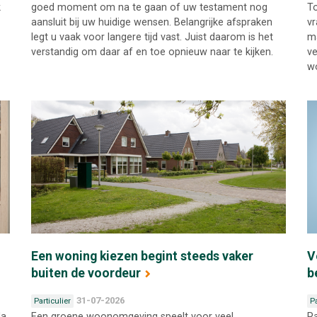
k
goed moment om na te gaan of uw testament nog
To
aansluit bij uw huidige wensen. Belangrijke afspraken
vr
legt u vaak voor langere tijd vast. Juist daarom is het
ma
verstandig om daar af en toe opnieuw naar te kijken.
ve
wo
Een woning kiezen begint steeds vaker
V
buiten de voordeur
b
31-07-2026
Particulier
Pa
Na
Een groene woonomgeving speelt voor veel
Pa