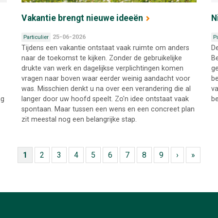
Vakantie brengt nieuwe ideeën
N
25-06-2026
Particulier
Pa
Tijdens een vakantie ontstaat vaak ruimte om anders
De
naar de toekomst te kijken. Zonder de gebruikelijke
Be
drukte van werk en dagelijkse verplichtingen komen
ge
vragen naar boven waar eerder weinig aandacht voor
be
was. Misschien denkt u na over een verandering die al
va
ag
langer door uw hoofd speelt. Zo'n idee ontstaat vaak
be
spontaan. Maar tussen een wens en een concreet plan
zit meestal nog een belangrijke stap.
1
2
3
4
5
6
7
8
9
›
»