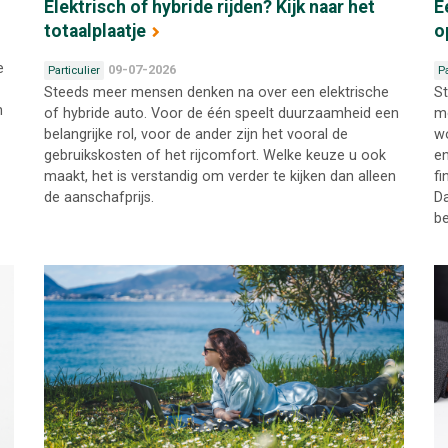
Elektrisch of hybride rijden? Kijk naar het
E
totaalplaatje
o
e
09-07-2026
Particulier
Pa
Steeds meer mensen denken na over een elektrische
St
n
of hybride auto. Voor de één speelt duurzaamheid een
me
belangrijke rol, voor de ander zijn het vooral de
wo
gebruikskosten of het rijcomfort. Welke keuze u ook
en
maakt, het is verstandig om verder te kijken dan alleen
fi
de aanschafprijs.
Da
be