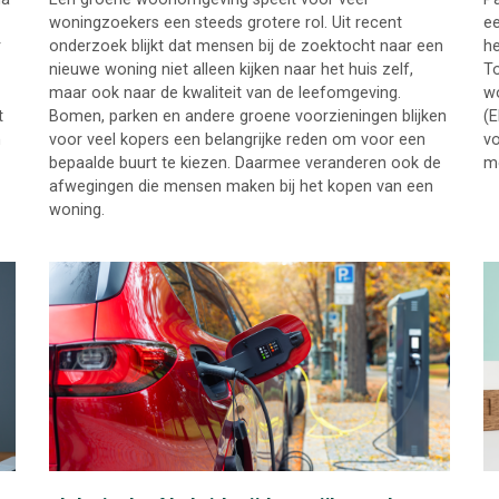
woningzoekers een steeds grotere rol. Uit recent
ee
r
onderzoek blijkt dat mensen bij de zoektocht naar een
he
nieuwe woning niet alleen kijken naar het huis zelf,
To
maar ook naar de kwaliteit van de leefomgeving.
wo
t
Bomen, parken en andere groene voorzieningen blijken
(E
n
voor veel kopers een belangrijke reden om voor een
vo
bepaalde buurt te kiezen. Daarmee veranderen ook de
me
afwegingen die mensen maken bij het kopen van een
woning.