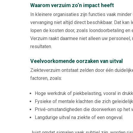
Waarom verzuim zo’n impact heeft
In kleinere organisaties zijn functies vaak minder
vervanging niet altijd direct beschikbaar. Dat kan 
lopen de kosten door, zoals loondoorbetaling en e
Verzuim raakt daarmee niet alleen uw personeel, 
resultaten.
Veelvoorkomende oorzaken van uitval
Ziekteverzuim ontstaat zelden door één duidelij
factoren, zoals:
Hoge werkdruk of piekbelasting, vooral in druk
Fysieke of mentale klachten die zich geleideli
Privé-omstandigheden die doorwerken op het 
Langdurige uitval na ziekte of een ongeval.
Juist omdat signalen vaak subtiel zijn, worden ri