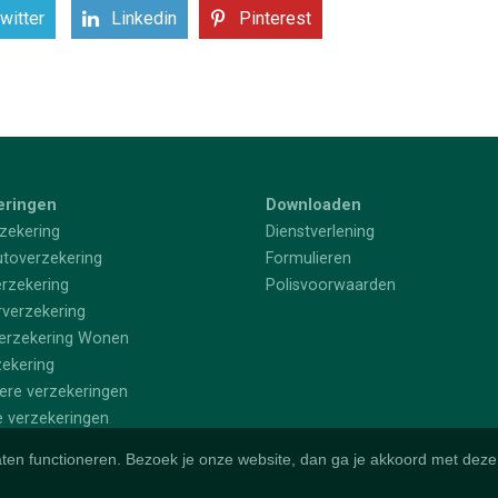
witter
Linkedin
Pinterest
eringen
Downloaden
zekering
Dienstverlening
utoverzekering
Formulieren
rzekering
Polisvoorwaarden
rverzekering
erzekering Wonen
zekering
iere verzekeringen
e verzekeringen
aten functioneren. Bezoek je onze website, dan ga je akkoord met deze