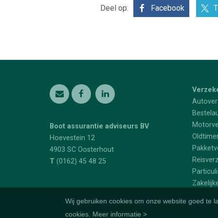
Deel op:
Facebook
T
Verzek
Autover
Bestela
Motorve
Boot assurantie adviseurs BV
Oldtime
Hoevestein 12
Pakketv
4903 SC
Oosterhout
Reisver
T
(0162) 45 48 25
Particul
Zakelijk
Wij gebruiken cookies om onze website goed te l
cookies.
Meer informatie >