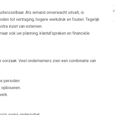
2
 uitwisselbaar. Als iemand onverwacht uitvalt, is
leiden tot vertraging, hogere werkdruk en fouten. Tegelijk
xtra inzet van externen.
maar ook uw planning, klantafspraken en financiële
ke oorzaak. Veel ondernemers zien een combinatie van
ke perioden.
jk opbouwen.
werk.
sico’s soms onderschat.