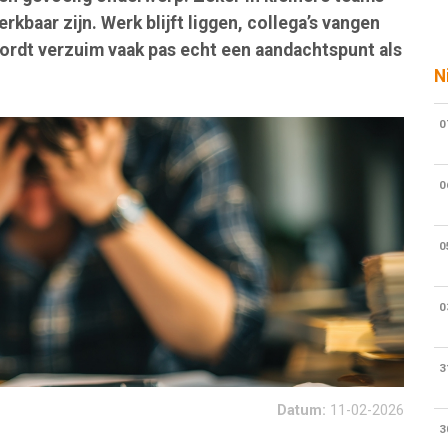
kbaar zijn. Werk blijft liggen, collega’s vangen
wordt verzuim vaak pas echt een aandachtspunt als
N
0
0
0
0
3
Datum:
11-02-2026
3