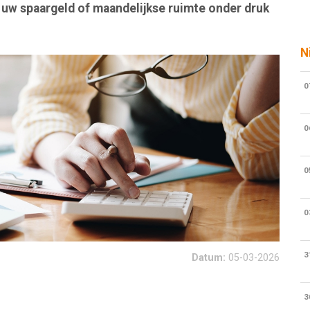
t uw spaargeld of maandelijkse ruimte onder druk
N
0
0
0
0
3
Datum:
05-03-2026
3