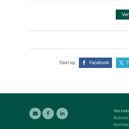
Deel op:
Facebook
T
Verzek
Autover
Bestela