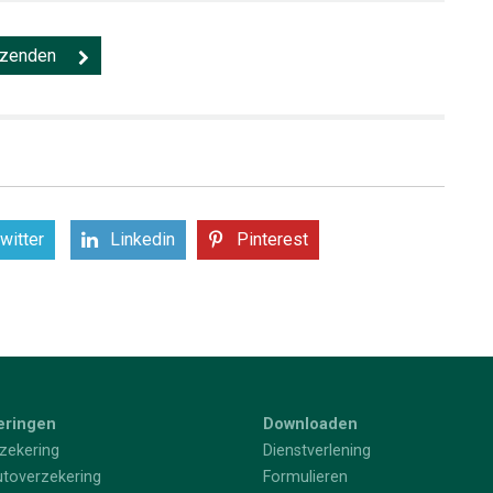
witter
Linkedin
Pinterest
eringen
Downloaden
zekering
Dienstverlening
utoverzekering
Formulieren