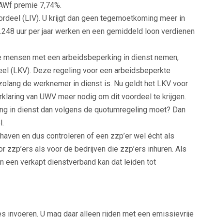
 AWf premie 7,74%.
ordeel (LIV). U krijgt dan geen tegemoetkoming meer in
248 uur per jaar werken en een gemiddeld loon verdienen
mensen met een arbeidsbeperking in dienst nemen,
el (LKV). Deze regeling voor een arbeidsbeperkte
lang de werknemer in dienst is. Nu geldt het LKV voor
rklaring van UWV meer nodig om dit voordeel te krijgen.
g in dienst dan volgens de quotumregeling moet? Dan
l.
aven en dus controleren of een zzp’er wel écht als
r zzp’ers als voor de bedrijven die zzp’ers inhuren. Als
an een verkapt dienstverband kan dat leiden tot
nvoeren. U mag daar alleen rijden met een emissievrije