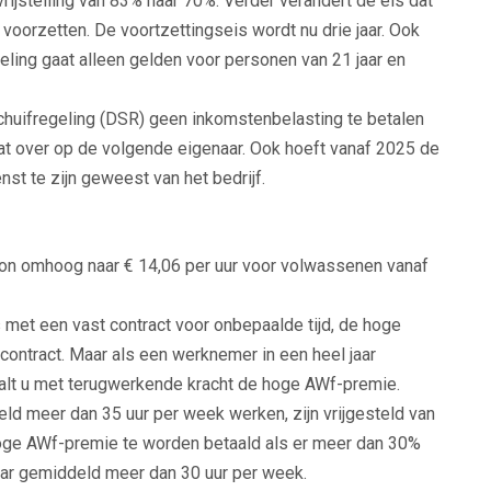
rijstelling van 83% naar 70%. Verder verandert de eis dat
et voorzetten. De voortzettingseis wordt nu drie jaar. Ook
eling gaat alleen gelden voor personen van 21 jaar en
schuifregeling (DSR) geen inkomstenbelasting te betalen
aat over op de volgende eigenaar. Ook hoeft vanaf 2025 de
nst te zijn geweest van het bedrijf.
loon omhoog naar € 14,06 per uur voor volwassenen vanaf
met een vast contract voor onbepaalde tijd, de hoge
ontract. Maar als een werknemer in een heel jaar
alt u met terugwerkende kracht de hoge AWf-premie.
d meer dan 35 uur per week werken, zijn vrijgesteld van
 hoge AWf-premie te worden betaald als er meer dan 30%
aar gemiddeld meer dan 30 uur per week.