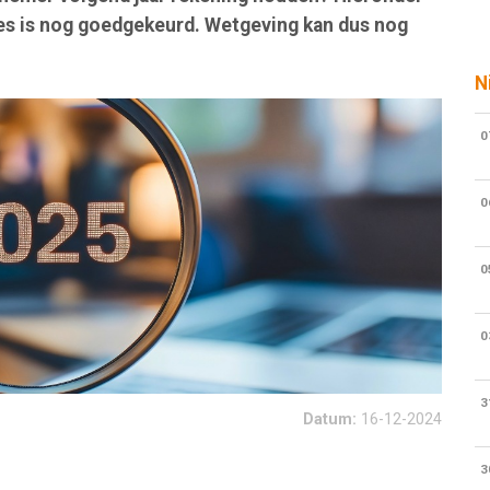
alles is nog goedgekeurd. Wetgeving kan dus nog
N
0
0
0
0
3
Datum:
16-12-2024
3